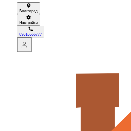
Волгоград
Настройки
89616566777